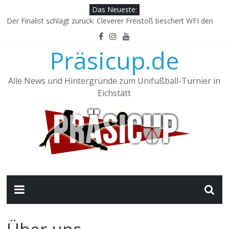
Das Neueste:
Der Finalist schlägt zurück: Cleverer Freistoß beschert WFI den
Sieg
Skul United dank Serhat-Hattrick souverän im Halbfinale
Präsicup.de
Collegium überrascht Skul – SozPäd müht sich an die Spitze
Kantersieg zum Auftakt! Skul startet überragend ins Turnier
Porno Journos gelingt Coup gegen Hunde – MuWi-Stars
Alle News und Hintergründe zum Unifußball-Turnier in
überraschen erneut
Eichstätt