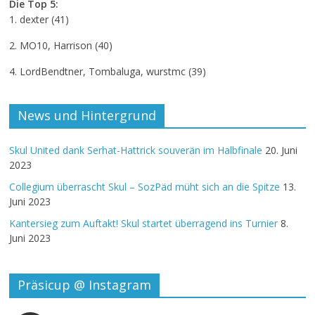
Die Top 5:
1. dexter (41)
2. MO10, Harrison (40)
4. LordBendtner, Tombaluga, wurstmc (39)
News und Hintergrund
Skul United dank Serhat-Hattrick souverän im Halbfinale
20. Juni
2023
Collegium überrascht Skul – SozPäd müht sich an die Spitze
13.
Juni 2023
Kantersieg zum Auftakt! Skul startet überragend ins Turnier
8.
Juni 2023
Präsicup @ Instagram